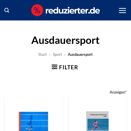
Zum
Inhalt
springen
Ausdauersport
Start
»
Sport
»
Ausdauersport
FILTER
Anzeigen*