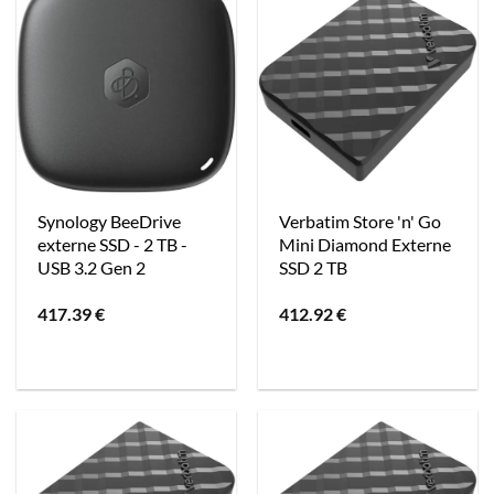
Synology BeeDrive
Verbatim Store 'n' Go
externe SSD - 2 TB -
Mini Diamond Externe
USB 3.2 Gen 2
SSD 2 TB
417.39
€
412.92
€