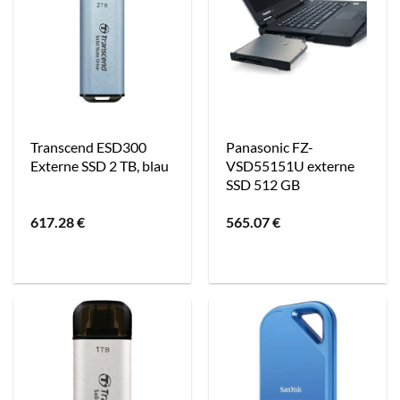
Transcend ESD300
Panasonic FZ-
Externe SSD 2 TB, blau
VSD55151U externe
SSD 512 GB
617.28
€
565.07
€