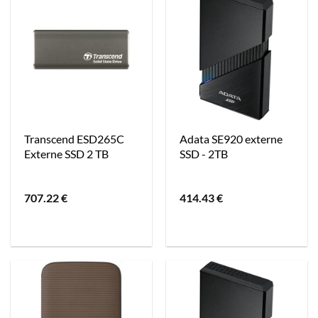
Transcend ESD265C
Adata SE920 externe
Externe SSD 2 TB
SSD - 2TB
707.22
€
414.43
€