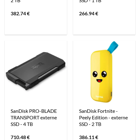
2 TB
SSD - 1 TB
382.74
€
266.94
€
SanDisk PRO-BLADE
SanDisk Fortnite -
TRANSPORT externe
Peely Edition - externe
SSD - 4 TB
SSD - 2 TB
710.48
€
386.11
€