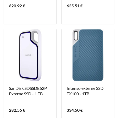
620.92
€
635.51
€
SanDisk SDSSDE62P
Intenso externe SSD
Externe SSD - 1 TB
TX100 - 1TB
282.56
€
334.50
€