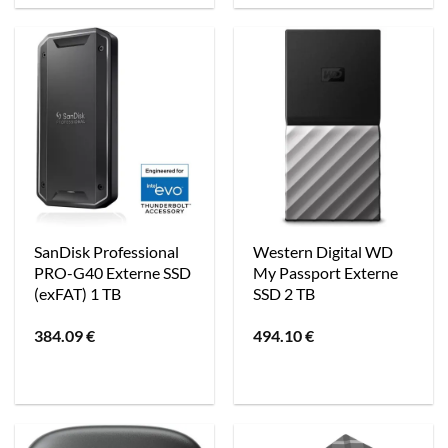
SanDisk Professional
Western Digital WD
PRO-G40 Externe SSD
My Passport Externe
(exFAT) 1 TB
SSD 2 TB
384.09
€
494.10
€