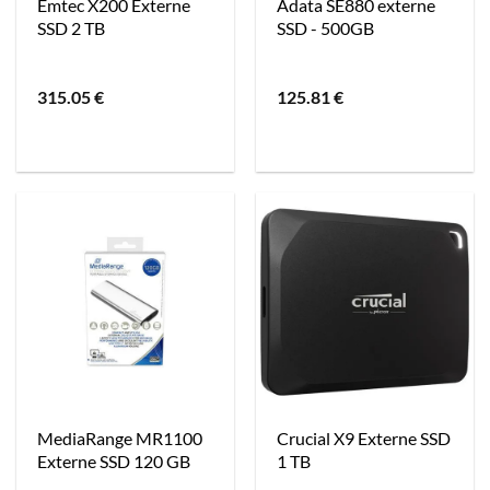
Emtec X200 Externe
Adata SE880 externe
SSD 2 TB
SSD - 500GB
315.05
€
125.81
€
MediaRange MR1100
Crucial X9 Externe SSD
Externe SSD 120 GB
1 TB