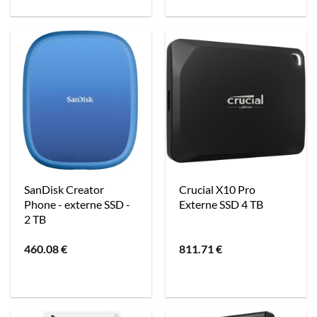
SanDisk Creator
Crucial X10 Pro
Phone - externe SSD -
Externe SSD 4 TB
2 TB
460.08
€
811.71
€