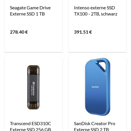
Seagate Game Drive
Intenso externe SSD
Externe SSD 1 TB
TX100 - 2TB, schwarz
278.40
€
391.51
€
Transcend ESD310C
SanDisk Creator Pro
Externe SSD 256 GB,
Externe SSD 2 TB