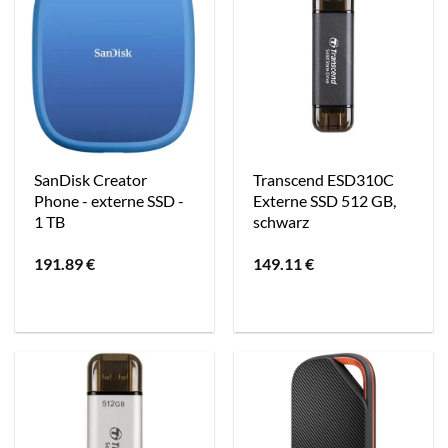
SanDisk Creator
Transcend ESD310C
Phone - externe SSD -
Externe SSD 512 GB,
1 TB
schwarz
191.89
€
149.11
€