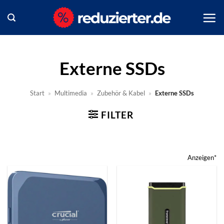
Zum
Inhalt
springen
Externe SSDs
Start
»
Multimedia
»
Zubehör & Kabel
»
Externe SSDs
FILTER
Anzeigen*