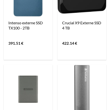
Intenso externe SSD
Crucial X9 Externe SSD
TX100 - 2TB
4 TB
391.51
€
422.14
€