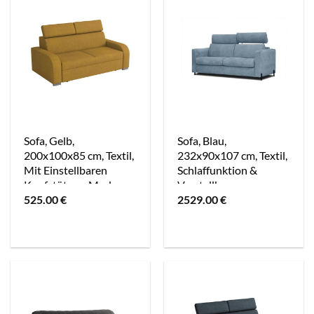
Sofa, Gelb,
Sofa, Blau,
200x100x85 cm, Textil,
232x90x107 cm, Textil,
Mit Einstellbaren
Schlaffunktion &
Kopfstützen, Modern,
Verstellbare
525.00
€
2529.00
€
Mirjan24
Kopfstützen, Modern