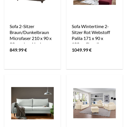
Sofa 2-Sitzer
Sofa Wintertime 2-
Braun/Dunkelbraun
Sitzer Rot Webstoff
Microfaser 210 x 90 x
Palila 171 x 90 x
93cm ohne Hocker
102cm Skandi
849.99
€
1049.99
€
Landhaus