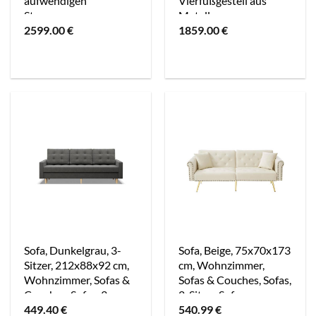
aufwendigen
Vierfußgestell aus
Steppungen
Metall
2599.00
€
1859.00
€
Sofa, Dunkelgrau, 3-
Sofa, Beige, 75x70x173
Sitzer, 212x88x92 cm,
cm, Wohnzimmer,
Wohnzimmer, Sofas &
Sofas & Couches, Sofas,
Couches, Sofas, 3-
2-Sitzer Sofas
449.40
€
540.99
€
Sitzer Sofas