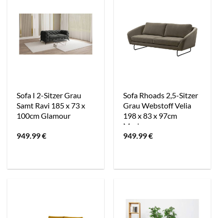
Sofa I 2-Sitzer Grau
Sofa Rhoads 2,5-Sitzer
Samt Ravi 185 x 73 x
Grau Webstoff Velia
100cm Glamour
198 x 83 x 97cm
Modern
949.99
€
949.99
€