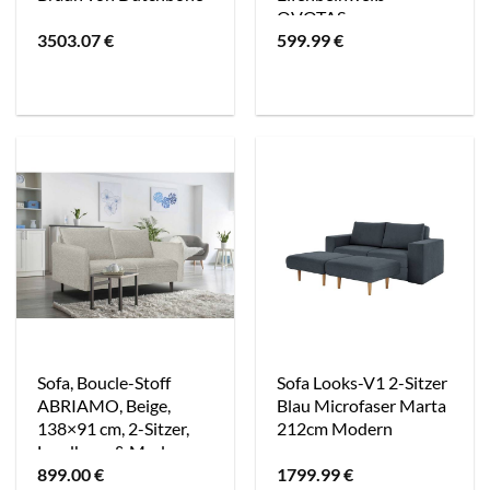
OVOTAS
3503.07
€
599.99
€
Sofa, Boucle-Stoff
Sofa Looks-V1 2-Sitzer
ABRIAMO, Beige,
Blau Microfaser Marta
138×91 cm, 2-Sitzer,
212cm Modern
Landhaus & Modern
899.00
€
1799.99
€