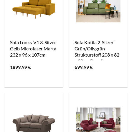
Sofa Looks-V1 3-Sitzer
Sofa Kotila 2-Sitzer
Gelb Microfaser Marta
Grün/Olivgrün
232 x 96 x 107cm
Strukturstoff 208 x 82
x 92cm Skandi
1899.99
€
699.99
€