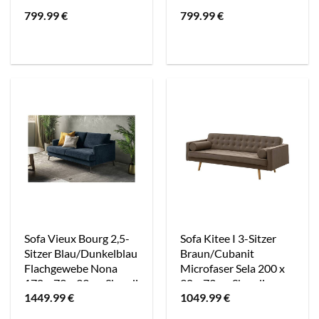
Microfaser Priya 190 x
87 x 88cm Beige Skandi
799.99
€
799.99
€
80 x 92cm Modern
Sofa Vieux Bourg 2,5-
Sofa Kitee I 3-Sitzer
Sitzer Blau/Dunkelblau
Braun/Cubanit
Flachgewebe Nona
Microfaser Sela 200 x
170 x 79 x 99cm Skandi
90 x 73cm Skandi
1449.99
€
1049.99
€