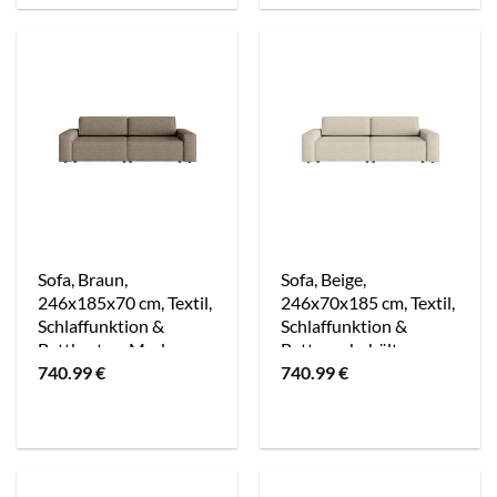
Sofa, Braun,
Sofa, Beige,
246x185x70 cm, Textil,
246x70x185 cm, Textil,
Schlaffunktion &
Schlaffunktion &
Bettkasten, Modern
Bettzeugbehälter,
740.99
€
740.99
€
Modern